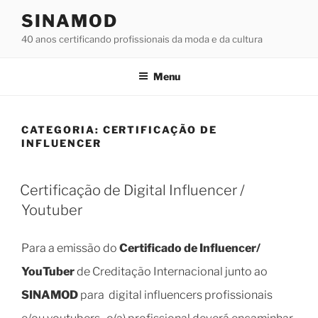
Pular
SINAMOD
para
40 anos certificando profissionais da moda e da cultura
o
conteúdo
Menu
CATEGORIA: CERTIFICAÇÃO DE
INFLUENCER
PUBLICADO
Certificação de Digital Influencer /
EM
Youtuber
Para a emissão do
Certificado de Influencer/
YouTuber
de Creditação Internacional junto ao
SINAMOD
para digital influencers profissionais